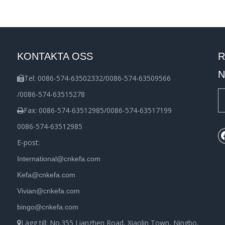
KONTAKTA OSS
R
N
Tel: 0086-574-63502332/0086-574-63509566

/0086-574-63515278
Fax: 0086-574-63512985/0086-574-63517199

0086-574-63512985
E-post:
International@cnkefa.com
Kefa@cnkefa.com
Vivian@cnkefa.com
bingo@cnkefa.com
Lägg till: No.355 Lianzhen Road, Xiaolin Town, Ningbo,
