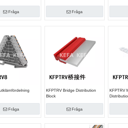
Fråga
Fråga
lutklämfördelning
KFPTRV Bridge Distribution
KFPTRV M
Block
Distributi
Fråga
Fråga