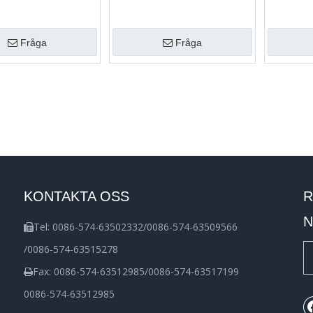
Fråga
Fråga
KONTAKTA OSS
R
N
Tel: 0086-574-63502332/0086-574-63509566

/0086-574-63515278
Fax: 0086-574-63512985/0086-574-63517199

0086-574-63512985