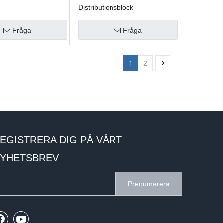
Distributionsblock
Fråga
Fråga
1
2
EGISTRERA DIG PÅ VÅRT
YHETSBREV
Prenumerera