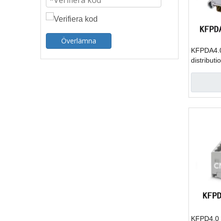
Överlämna
KFPDA4.
distributi
KFPD4.0 D