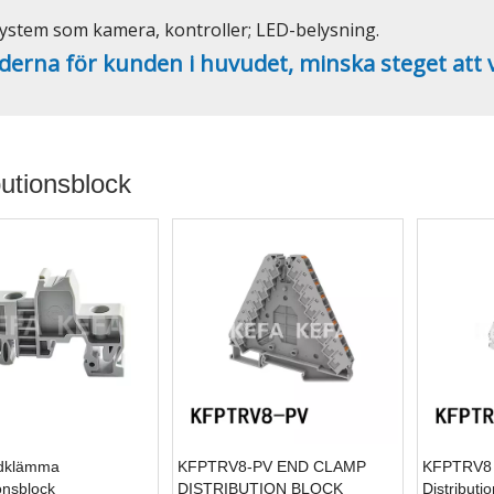
ystem som kamera, kontroller; LED-belysning.
derna för kunden i huvudet, minska steget att v
butionsblock
dklämma
KFPTRV8-PV END CLAMP
KFPTRV8 
ionsblock
DISTRIBUTION BLOCK
Distributi