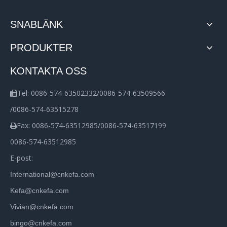
SNABLÄNK
PRODUKTER
KONTAKTA OSS
Tel: 0086-574-63502332/0086-574-63509566

/0086-574-63515278
Fax: 0086-574-63512985/0086-574-63517199

0086-574-63512985
E-post:
International@cnkefa.com
Kefa@cnkefa.com
Vivian@cnkefa.com
bingo@cnkefa.com