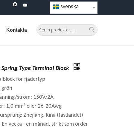
svenska
Kontakta
 Spring Type Terminal Block
lblock för fjädertyp
 grön
pänning/ström: 150V/2A
r: 1,0 mm² eller 26-20Awg
ursprung: Zhejiang, Kina (fastlandet)
: En vecka - en månad, strikt som order