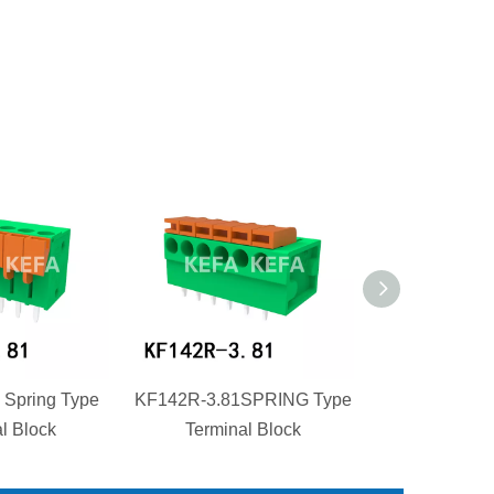
 Spring Type
KF142R-3.81SPRING Type
KFM736H4-5.
l Block
Terminal Block
fjäde