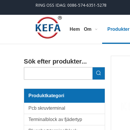
RING OSS IDAG: 0086-574-6351-5278
Hem
Om
Produkter
Sök efter produkter...
Produktkategori
Pcb skruvterminal
Terminalblock av fjädertyp