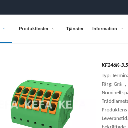
Produkttester
Tjänster
Information
KF246K-3.5
Typ: Termina
Färg: Grå ，
Nominell s
Tråddiamete
Produktens 
Leveranstid
bekräftade