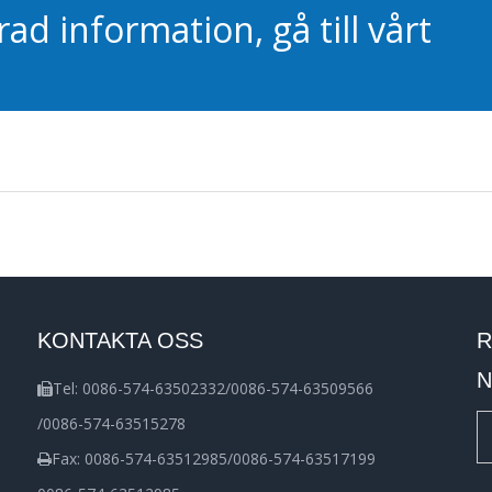
d information, gå till vårt
KONTAKTA OSS
R
N
Tel: 0086-574-63502332/0086-574-63509566

/0086-574-63515278
Fax: 0086-574-63512985/0086-574-63517199
