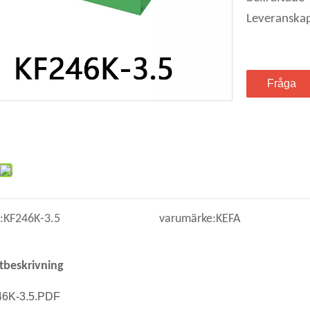
Leveranska
Fråga
:
KF246K-3.5
varumärke:
KEFA
tbeskrivning
6K-3.5.PDF