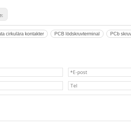
e:
äta cirkulära kontakter
PCB lödskruvterminal
PCb skruv