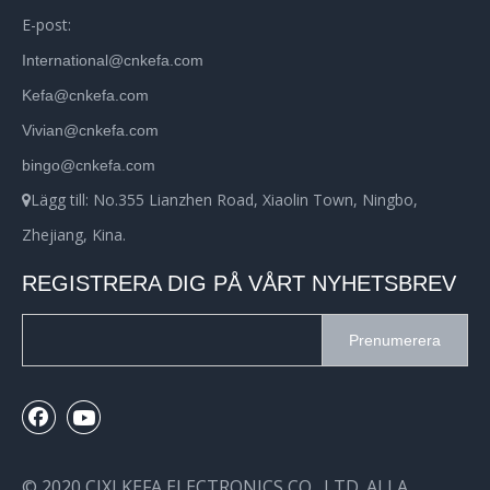
E-post:
International@cnkefa.com
Kefa@cnkefa.com
Vivian@cnkefa.com
bingo@cnkefa.com
Lägg till: No.355 Lianzhen Road, Xiaolin Town, Ningbo,

Zhejiang, Kina.
REGISTRERA DIG PÅ VÅRT NYHETSBREV
Prenumerera
© 2020 CIXI KEFA ELECTRONICS CO., LTD. ALLA