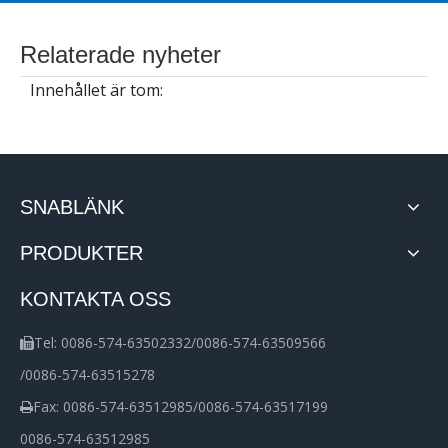
Relaterade nyheter
Innehållet är tom:
SNABLÄNK
PRODUKTER
KONTAKTA OSS
Tel: 0086-574-63502332/0086-574-63509566

/0086-574-63515278
Fax: 0086-574-63512985/0086-574-63517199

0086-574-63512985